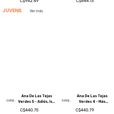
C$942.49
C$644.13
JUVENIL
Ver más
Ana De Las Tejas
Ana De Las Tejas
Lucy
Lucy
Verdes 5 - Adiós, Isla
Verdes 4 - Más
Maud
Maud
Del Príncipe
Aventuras En
C$440.75
C$440.79
Montgomery
Montgomery
Avonlea