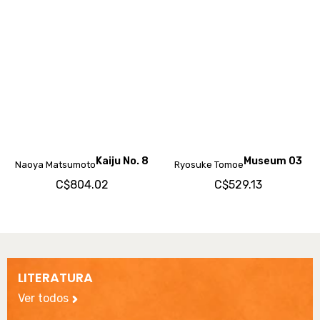
One Piece 3 En 1
One Piece 3 En 1
Eiichiro
Eiichiro
Tomo 3
Tomo 4
Oda
Oda
C$1,605.72
C$1,605.72
LITERATURA
Ver todos