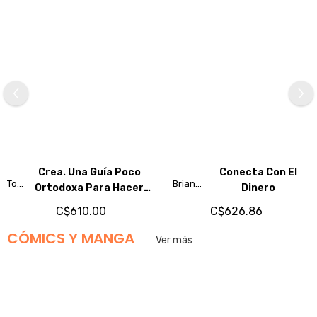
Crea. Una Guía Poco
Conecta Con El
Tony
Brian
Ortodoxa Para Hacer
Dinero
Fadell
Tracy
Cosas Que Marquen La
C$610.00
C$626.86
Diferencia
CÓMICS Y MANGA
Ver más