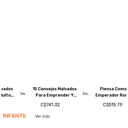
15 Consejos Malvados
Piensa Como Un
Vania
Donald
Para Emprender Y
Emperador Romano.
Bachur
Robertson
Enfermarte De Poder
Gobierna Tus Emociones
C$741.32
C$515.79
Y Encuentra La
INFANTIL
Tranquilidad En El Caos
Ver más